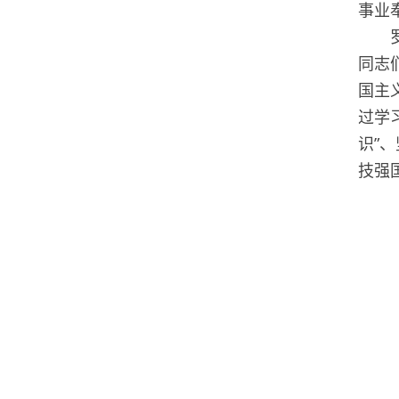
事业
罗德
同志
国主
过学
识”
技强