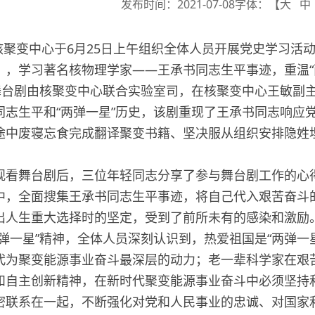
发布时间：2021-07-08
字体：【
大
中
变中心于6月25日上午组织全体人员开展党史学习活动
》，学习著名核物理学家——王承书同志生平事迹，重温“
剧由核聚变中心联合实验室司，在核聚变中心王敏副主
同志生平和“两弹一星”历史，该剧重现了王承书同志响应
途中废寝忘食完成翻译聚变书籍、坚决服从组织安排隐姓
舞台剧后，三位年轻同志分享了参与舞台剧工作的心得
中，全面搜集王承书同志生平事迹，将自己代入艰苦奋斗
出人生重大选择时的坚定，受到了前所未有的感染和激励
两弹一星”精神，全体人员深刻认识到，热爱祖国是“两弹一
代为聚变能源事业奋斗最深层的动力；老一辈科学家在艰
和自主创新精神，在新时代聚变能源事业奋斗中必须坚持
密联系在一起，不断强化对党和人民事业的忠诚、对国家