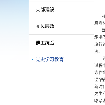
支部建设
核聚
愿意
党风廉政
舞台
承书
群工统战
旅行
迹。
观看
党史学习教育
过程
志作
温“
新时
更生
略紧