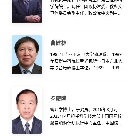
学院院士。现任全国政协常委、教科文
卫体委员会副主任，致公党中央副主
席。主要从事物理有机化学研究，在有
机溶剂中各类化学键键能的方法学和实
验测定、自由基稳定性理论、一氧化氮
(NO)转移的热力学驱动力和机理、
曹健林
NADH辅酶模型反应机理、负氢热力
学、叶立德(Ylide)稳定性的统一标度和
1982年毕业于复旦大学物理系。 1989
有机小分子催化不对称有机合成等方面
年获得中科院长春光机所与日本东北大
作出了系统性和创新性的工作。2001年
学联合培养博士学位。 1989——1992
当选为中国科学院院士。2000年4月至
年在中科院长春光机所进行博士后研究
2008年4月任科学技术部副部长，期间
工作。历任中科院长春光机所研究员，
兼任核聚变中心主任。
博士生导师，常务副所长（法人代
表）、所长，中科院长春光机所所长，
罗德隆
中科院院长助理兼中科院光电集团筹备
组组长，中科院光电研究院院长。
管理学博士，研究员。2016年8月到
2010年01月-2006年09月，任中国科学
2023年4月担任科学技术部中国国际核
院副院长，党组成员，兼任中科院光电
聚变能源计划执行中心主任，中国核学
研究院院长、应用光学国家重点实验室
会常务理事,享受国务院政府特殊津贴。
主任。 2006年09月-2015年11月，任