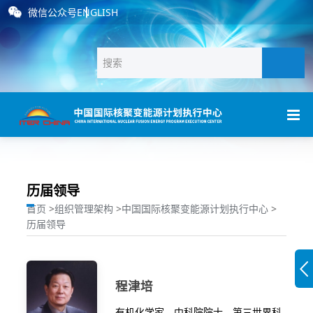
微信公众号
ENGLISH
历届领导
首页
>
组织管理架构
>
中国国际核聚变能源计划执行中心
>
历届领导
程津培
有机化学家，中科院院士，第三世界科