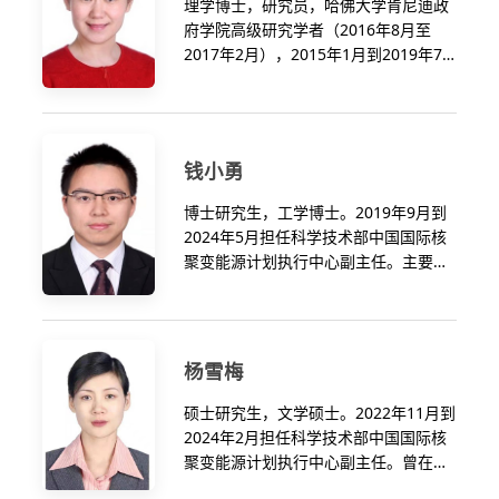
理学博士，研究员，哈佛大学肯尼迪政
府学院高级研究学者（2016年8月至
2017年2月），2015年1月到2019年7
月，担任科学技术部中国国际核聚变能
源计划执行中心副主任。主要从事中国
参加ITER计划和中国核聚变技术研发相
关的组织协调、战略研究及项目管理，
钱小勇
并致力于推动核聚变能源发展。曾在国
防科工委、总装备部北京航天飞行控制
博士研究生，工学博士。2019年9月到
中心、科技部农村技术开发中心、国家
2024年5月担任科学技术部中国国际核
遥感中心工作。曾长期在科技部从事卫
聚变能源计划执行中心副主任。主要从
星导航、空间探测、地理信息系统等高
事中国参加ITER计划和中国核聚变技术
技术领域的国际大科学计划与工程管
研发相关的组织协调、战略研究及项目
理、国际科技合作的谈判、组织与实
管理，并致力于推动核聚变能源发展。
施，以及相关国家科技计划管理工作。
2004年7月到科技部工作，曾在科技部
杨雪梅
基础研究司、办公厅、资源配置与管理
司，从事国家重点基础研究发展计划
硕士研究生，文学硕士。2022年11月到
（973计划）、国家重点研发计划的组
2024年2月担任科学技术部中国国际核
织实施和中央财政科技计划管理改革等
聚变能源计划执行中心副主任。曾在科
工作。
技部国际合作司、中国驻蒙特利尔总领