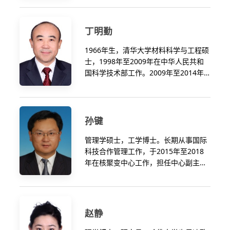
曾在中国科技情报研究所、国家科委、
科学技术部副部长、党组成员，期间兼
科技部国际合作司、驻挪威使馆、科技
任核聚变中心主任。
部高技术中心、中国国际核聚变能源计
丁明勤
划执行中心工作。2003年起带领中方团
队加入ITER计划谈判并于2008年组建中
1966年生，清华大学材料科学与工程硕
国国际核聚变能源计划执行中心，组织
士，1998年至2009年在中华人民共和
开展ITER计划国内项目的管理与执行工
国科学技术部工作。2009年至2014年
作。2008年起，担任ITER组织理事会成
在中国国际核聚变能源计划执行中心工
员，历任ITER理事会管理咨询委员会副
作，历任综合处处长、副主任。
主席、ITER理事会副主席、主席。
孙键
管理学硕士，工学博士。长期从事国际
科技合作管理工作，于2015年至2018
年在核聚变中心工作，担任中心副主
任。
赵静