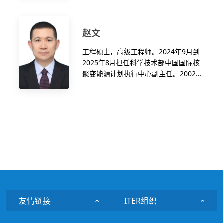
馆工作，期间在河北魏县挂职担任副县
长一年。先后从事对美大地区、国际组
织和多边机制的科技交流与合作相关政
赵文
策拟定和组织实施，积极推动落实牵头
和参与国际大科学计划和大科学工程相
工程硕士，高级工程师。2024年9月到
关工作。现主要负责中国参与ITER计划
2025年8月担任科学技术部中国国际核
和国内核聚变技术研发相关的组织协
聚变能源计划执行中心副主任。2002年
调、战略研究和国际合作等工作。
7月进入科技部情报所工作，2009年9月
调入核聚变中心。历任核聚变中心综合
处副处长、处长，青海省科技厅党组成
员、副厅长（援青）。
友情链接
ITER组织