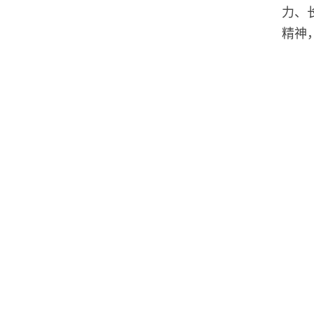
力、
精神