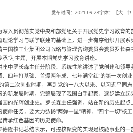
发布时间：2021-09-28
字体：【
大
中
入贯彻落实党中央和部党组关于开展党史学习教育的部
题理论学习与联学联建的基础上，进一步有序组织开展系列
请中国核工业集团公司战略与管理咨询委员会委员罗长森
传承”为主题，开展本期党史学习教育讲座。
中罗长森主任分阶段、系统性地讲述了党创建和领导我
图、四年打基础、首爆两年成、七年满堂红”的第一次创业
”的第二次创业时期，再到党的十八大以来、以习近平同
署的新发展时期，完整展现了我国白手起家、逐步建立起
强国的光辉创业史。罗长森主任强调，站在新的历史起点
的使命任务，要大力弘扬“两弹一星”精神、“四个一切”核
起传承红色基因的历史使命。
隆书记总结表示，可控核聚变的实现是核能事业的一部