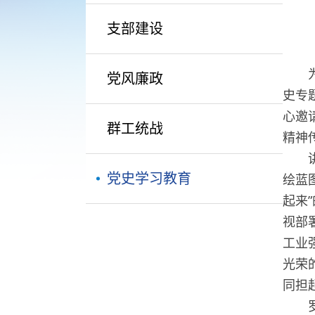
支部建设
为深
党风廉政
史专
心邀
群工统战
精神
讲座
党史学习教育
绘蓝
起来
视部
工业
光荣
同担
罗德