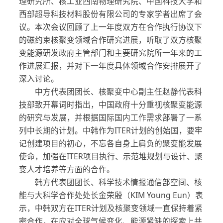
理研究所、核工业西南物理研究院、中国科技大学和
西部超导科技材料股份有限公司的专家学者出席了会
议。本次会议回顾了上一年度双方在合作执行协议下
的磁约束核聚变领域合作研究进展，听取了双方核聚
变能源研发政府主管部门和主要研究院所一年来的工
作进展汇报，并对下一年度具体领域合作安排展开了
深入讨论。
中方代表团团长、核聚变中心副主任赵静代表科
技部致开幕词时指出，中国政府十分重视核聚变能源
的研究与发展，并根据国际国内工作需求部署了一系
列中长期的计划。中韩作为ITER计划的创始国，要牢
记创建项目的初心，不忘各自身上肩负的聚变能发展
使命，加强在ITER项目执行、示范堆规划与设计、聚
变人才培养等方面的合作。
韩方代表团团长、科学技术情报通信部空间、核
能与大科学合作处处长金荣殷（KIM Young Eun）表
示，中韩双方在ITER计划及核聚变领域一直保持着紧
密合作，在应对全球气候变化、能源紧缺的探索上共