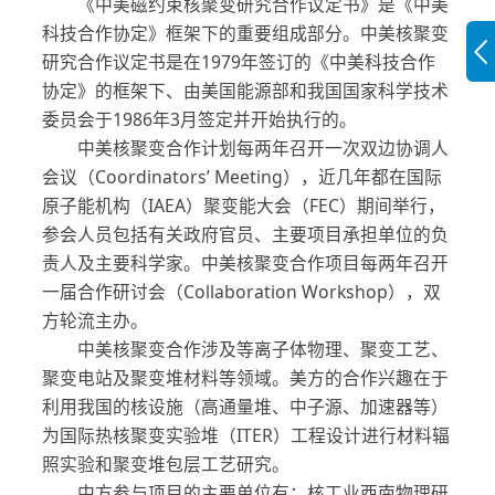
《中美磁约束核聚变研究合作议定书》是《中美
科技合作协定》框架下的重要组成部分。中美核聚变
研究合作议定书是在1979年签订的《中美科技合作
协定》的框架下、由美国能源部和我国国家科学技术
委员会于1986年3月签定并开始执行的。
中美核聚变合作计划每两年召开一次双边协调人
会议（Coordinators’ Meeting），近几年都在国际
原子能机构（IAEA）聚变能大会（FEC）期间举行，
参会人员包括有关政府官员、主要项目承担单位的负
责人及主要科学家。中美核聚变合作项目每两年召开
一届合作研讨会（Collaboration Workshop），双
方轮流主办。
中美核聚变合作涉及等离子体物理、聚变工艺、
聚变电站及聚变堆材料等领域。美方的合作兴趣在于
利用我国的核设施（高通量堆、中子源、加速器等）
为国际热核聚变实验堆（ITER）工程设计进行材料辐
照实验和聚变堆包层工艺研究。
中方参与项目的主要单位有：核工业西南物理研