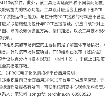
0/M110转换件。此外，该工具还需适配四种不同装配配
及旋转施力的核心功能。工具设计应适应上部和下部PCR
IO吊装搬运作业能力。与拉杆或PCCF接触的材料应不含
并应采取措施避免拉杆与PCCF直接接触。供应商须针对
草图、导向及微调装置方案、接口描述，以及工具技术规
的说明。
ITER组织实施市场调查的主要目的是了解整体市场情况
准备。针对该市场调查项目，ITER组织已发布《邀请信》
的单位认真分析《技术规范》（附件1.2），于截止日期前
送至其指定邮箱。
二、I-PROC电子化采购招标平台启用说明
ITER组织目前已全面启用I-PROC平台用于供应商管理
招标流程及报名有疑问，可联系核聚变中心现金采购负责
联系人：宗思帆 zongsf@iterchina.cn 68588523