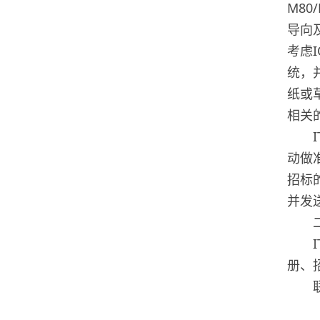
M8
导向
考虑
统，
纸或
相关
动做
招标
并发
册、