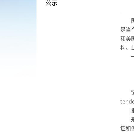
公示
是当
和美
构。
链
tend
证和